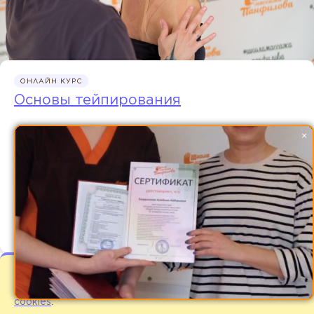
ОНЛАЙН КУРС
Основы тейпирования
×
5 500 ₽
1375 ₽
x 4 частями
Программа курса
Мы используем файлы cookies для улучшения
работы сайта. Оставаясь на нашем сайте Вы
соглашаетесь с
условиями использования файлов
cookies
.