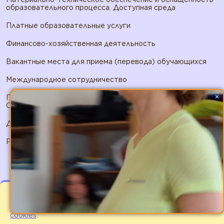
образовательного процесса. Доступная среда
Платные образовательные услуги
Финансово-хозяйственная деятельность
Вакантные места для приема (перевода) обучающихся
Международное сотрудничество
×
Политика в отношении обработки персональных данных
ООО ШМП
Договор публичной оферты ООО ШМП
Реквизиты ООО ШМП
Мы используем файлы cookies для улучшения
работы сайта. Оставаясь на нашем сайте Вы
соглашаетесь с
условиями использования файлов
2026 © ИП Панфилов А.В.. Все права защищены
cookies
.