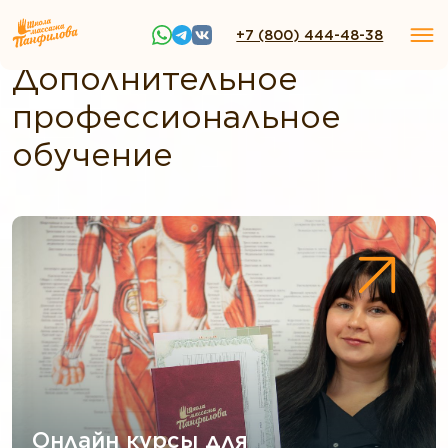
ШМП
»
Дистанционное обучение массажу
+7 (800) 444-48-38
Дополнительное
профессиональное
обучение
Онлайн курсы для